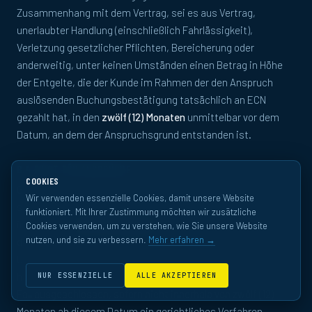
Zusammenhang mit dem Vertrag, sei es aus Vertrag,
unerlaubter Handlung (einschließlich Fahrlässigkeit),
Verletzung gesetzlicher Pflichten, Bereicherung oder
anderweitig, unter keinen Umständen einen Betrag in Höhe
der Entgelte, die der Kunde im Rahmen der den Anspruch
auslösenden Buchungsbestätigung tatsächlich an ECN
gezahlt hat, in den
zwölf (12) Monaten
unmittelbar vor dem
Datum, an dem der Anspruchsgrund entstanden ist.
8.4 FRIST FÜR ANSPRÜCHE
COOKIES
Gegen ECN kann kein Anspruch geltend gemacht werden, es
Wir verwenden essenzielle Cookies, damit unsere Website
sei denn, der Kunde hat ECN den Anspruch schriftlich
funktioniert. Mit Ihrer Zustimmung möchten wir zusätzliche
innerhalb von
drei (3) Monaten
ab dem Datum mitgeteilt, an
Cookies verwenden, um zu verstehen, wie Sie unsere Website
nutzen, und sie zu verbessern.
Mehr erfahren →
dem der Kunde von den den Anspruch begründenden
Umständen Kenntnis erlangt hat (oder vernünftigerweise
hätte erlangen müssen); ein solcher Anspruch ist in jedem
NUR ESSENZIELLE
ALLE AKZEPTIEREN
Fall ausgeschlossen, sofern nicht innerhalb von zwölf (12)
Monaten ab diesem Datum ein gerichtliches Verfahren