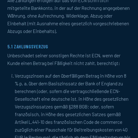
Alle Zahlungen erfolgen auf das von ECN schriftlich
mitgeteilte Bankkonto, in der auf der Rechnung angegebenen
Währung, ohne Aufrechnung, Widerklage, Abzug oder
Einbehalt (mit Ausnahme eines gesetzlich vorgeschriebenen
Abzugs oder Einbehalts).
5.1 ZAHLUNGSVERZUG
Unbeschadet seiner sonstigen Rechte ist ECN, wenn der
Kunde einen Betrag bei Fälligkeit nicht zahlt, berechtigt:
Verzugszinsen auf den überfälligen Betrag in Höhe von 8
% p. a. über dem Basiszinssatz der Bank of England zu
berechnen (oder, sofern die vertragschließende ECN-
Gesellschaft eine deutsche ist, in Höhe des gesetzlichen
Verzugszinssatzes gemäß §288 BGB; oder, sofern
französisch, in Höhe des gesetzlichen Satzes gemäß
Artikel L.441-10 des französischen Code de commerce
zuzüglich einer Pauschale für Beitreibungskosten von 40
EUR je Rechnung), die täglich ab dem Fälligkeitsdatum bis