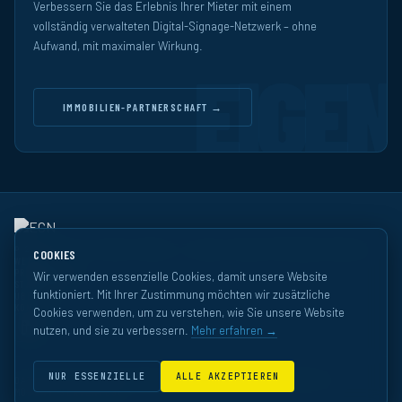
Verbessern Sie das Erlebnis Ihrer Mieter mit einem
vollständig verwalteten Digital-Signage-Netzwerk – ohne
Aufwand, mit maximaler Wirkung.
EIGEN
IMMOBILIEN-PARTNERSCHAFT →
© 2026 Executive Channel Network · Europas Premium-Officemedia-Netzwerk
COOKIES
WERBEN
PROGRAMMATIC
Wir verwenden essenzielle Cookies, damit unsere Website
STANDORTE
funktioniert. Mit Ihrer Zustimmung möchten wir zusätzliche
ÜBER
KONTAKT
Cookies verwenden, um zu verstehen, wie Sie unsere Website
nutzen, und sie zu verbessern.
Mehr erfahren →
NUR ESSENZIELLE
ALLE AKZEPTIEREN
DATENSCHUTZ
NUTZUNGSBEDINGUNGEN
RECHTLICHE HINWEISE
MODERN SLAVERY
ESG