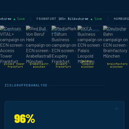
FRANKFURT
HAMBURG
rme
▲ live
105+ Bildschirme
▲ live
47
CENTRUM VITAL+
RED BULL
MEDIAMARKT
IKEA BUSINESS
DEUTSCHE BAHN
SATURN
palais
access tower
arabellastr.
exupéry ·
leopold ·
brainfactory
· frankfurt
· münchen
frankfurt
münchen
· münchen
ZIELGRUPPENANALYSE
01
96%